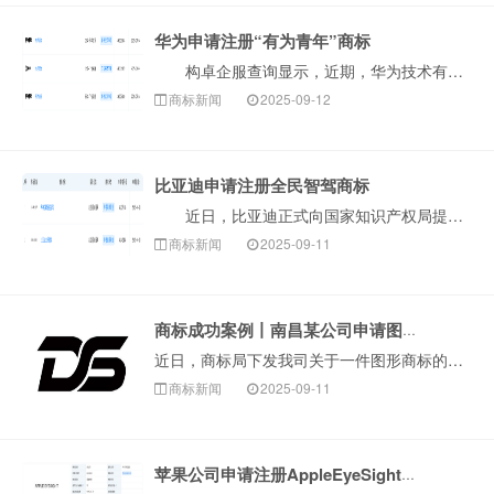
华为申请注册“有为青年”商标
构卓企服查询显示，近期，华为技术有限公司申请注册3枚“有为青年”商标，国际分类为科学仪器、广告销售，当前商标状态均为等待实质审查。此举表明华为正进···
商标新闻
2025-09-12
比亚迪申请注册全民智驾商标
近日，比亚迪正式向国家知识产权局提交了“全民智驾”商标的注册申请。该商标申请信息已在国家知识产权局官网公示，申请类别为第9类，涵盖电子产品、计算机···
商标新闻
2025-09-11
商标成功案例丨南昌某公司申请图形商标因近似被驳回，复审成功！
近日，商标局下发我司关于一件图形商标的驳回复审决定书。该商标在审查过程中，因与在先商标近似被商标局予以驳回，申请人委托我司代理向商标局提交驳回复审。一···
商标新闻
2025-09-11
苹果公司申请注册AppleEyeSight商标