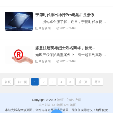
宁德时代推出神行Pro电池并注册系列商标
据构卓企服了解，近日，宁德时代在德国慕尼黑车展发布NP3.0电池安全技术平台，并推出首款磷酸铁锂动力电池‘神行Pro’。查询显示，宁德时代已申请注···
商标新闻
2025-09-09
恶意注册英雄烈士姓名商标，被无效！
知识产权保护典型案例中，有一起系列案涉及恶意注册英雄烈士姓名商标。据悉，部分企业或个人在果酒（含酒精）、葡萄酒、钓鱼用具、洗衣液等多个商品类别上申请注···
商标新闻
2025-09-09
首页
前一页
1
2
3
4
5
后一页
尾页
Copyright © 2025
赣州兰之新知产网
城市列表
TXT地图
XML地图
本站为域名停放页面，全部内容为网页演示效果，无任何实际意义！如果侵犯