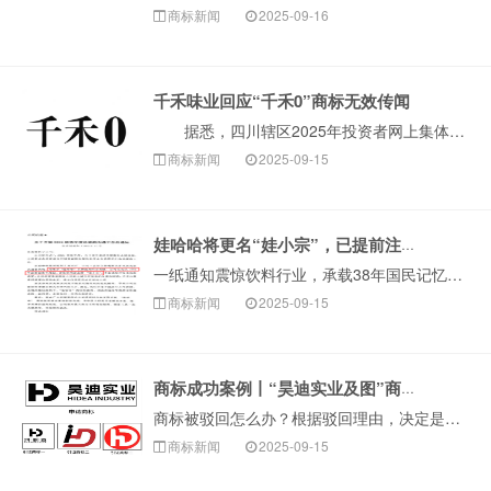
商标新闻
2025-09-16
千禾味业回应“千禾0”商标无效传闻
据悉，四川辖区2025年投资者网上集体接待日及半年报业绩说明会在线上举行。千禾味业相关负责人在回应投资者提问时表示，有关“千禾0”商标被宣告无效的···
商标新闻
2025-09-15
娃哈哈将更名“娃小宗”，已提前注册商标！
一纸通知震惊饮料行业，承载38年国民记忆的“娃哈哈”品牌可能即将告别舞台。9月12日，娃哈哈集团旗下杭州娃哈哈宏辉食品饮料有限···
商标新闻
2025-09-15
商标成功案例丨“昊迪实业及图”商标驳回复审成功
商标被驳回怎么办？根据驳回理由，决定是否申请驳回复审很关键。比如当商标因近似这种非绝对禁止性原因被驳回，可以尝试争取复审。今天，构卓给大家分享近期成功···
商标新闻
2025-09-15