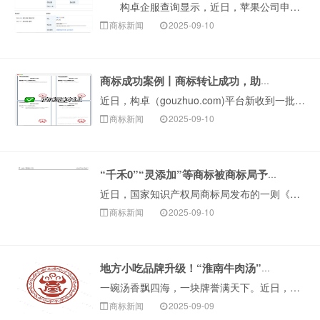
构卓企服查询显示，近日，苹果公司申请注册一枚“APPLE EYESIGHT”商标，国际分类为科学仪器，当前商标状态为等待实质审查。 公开信息显示···
商标新闻
2025-09-10
商标成功案例丨商标转让成功，助力企业快速获品牌资产
近日，构卓（gouzhuo.com)平台新收到一批国家知识产权局商标局下发的《商标转让证明》，成功促成数十件优质商标完成转让。这些成功转让的商标资源涵···
商标新闻
2025-09-10
“千禾0”“灵添加”等商标被商标局予以无效！
近日，国家知识产权局商标局发布的一则《注册商标宣告无效公告》显示，沈阳某美容公司申请的“灵添加”商标被正式宣告无效。看到&ld···
商标新闻
2025-09-10
地方小吃品牌升级！“淮南牛肉汤”正式获批注册！
一碗汤香飘四海，一块牌誉满天下。近日，由安徽省淮南市淮南牛肉汤产业发展协会提交的“淮南牛肉汤”集体商标（图形）获准注册。这标志着淮南牛肉汤产业迎来发展···
商标新闻
2025-09-09