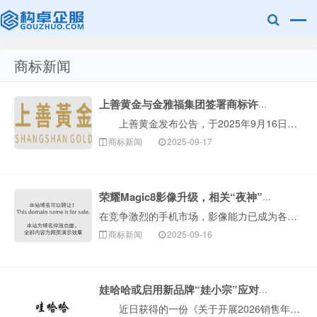
商标新闻
赣州兰之新知
上善黄金与金雅福集团签署商标许可协议
上善黄金发布公告，于2025年9月16日，深圳金雅福控股集团有限公司(金雅福集团)作为许可方已与本公司全资附属公司香港上善科技发展有限公司(上善科···
商标新闻
2025-09-17
荣耀Magic8影像升级，相关“夜神”商标已布局！
在竞争激烈的手机市场，影像能力已成为各大品牌角逐的焦点。近期，荣耀终端股份有限公司（简称荣耀）的CEO官宣预热了Magic8系列新机，并透露了“两亿长···
产网
商标新闻
2025-09-16
娃哈哈或启用新品牌“娃小宗”应对商标风险
近日获得的一份《关于开展2026销售年度经销商沟通工作的通知》显示，自娃哈哈集团创始人离世后，公司正努力推进解决历史遗留问题。为维护“娃哈哈”品牌···